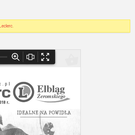
Leclerc
.