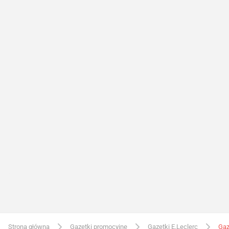
Strona główna
Gazetki promocyjne
Gazetki E.Leclerc
Gaz