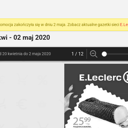
romocja zakończyła się w dniu 2 maja. Zobacz aktualne gazetki sieci
E.Le
wi - 02 maj 2020
1 / 12
d 20 kwietnia do 2 maja 2020