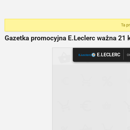
Ta p
Gazetka promocyjna E.Leclerc ważna
21 k
E.LECLERC
o