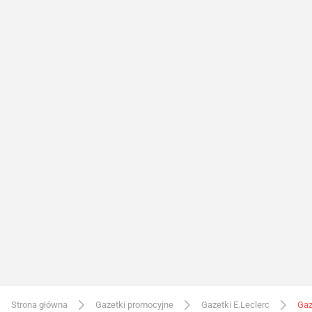
Strona główna
Gazetki promocyjne
Gazetki E.Leclerc
Gaz