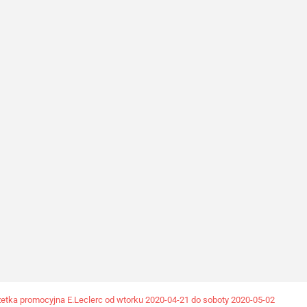
etka promocyjna E.Leclerc od wtorku 2020-04-21 do soboty 2020-05-02