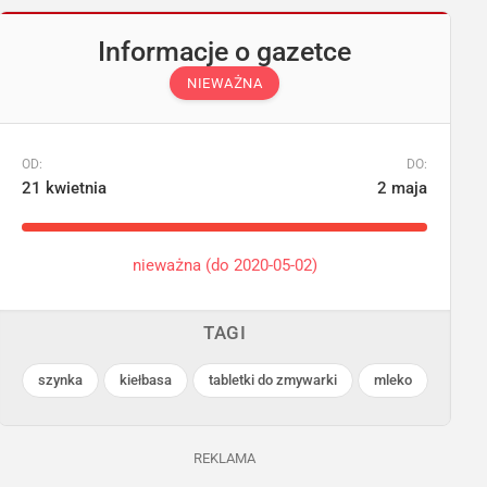
Informacje o gazetce
NIEWAŻNA
OD:
DO:
21 kwietnia
2 maja
nieważna (do 2020-05-02)
TAGI
szynka
kiełbasa
tabletki do zmywarki
mleko
REKLAMA