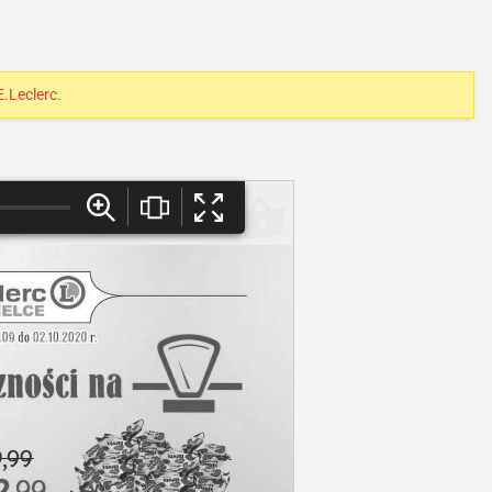
E.Leclerc
.