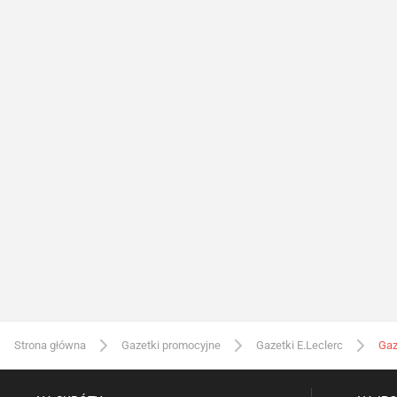
Strona główna
Gazetki promocyjne
Gazetki E.Leclerc
Gaz