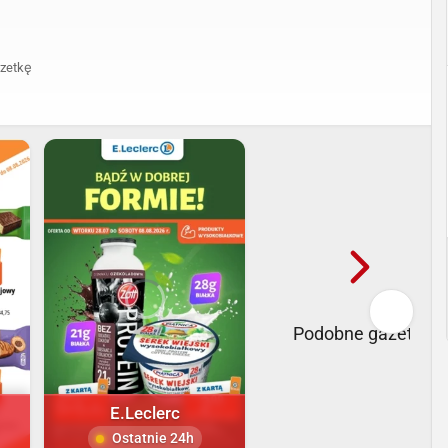
zetkę
Podobne gazetki
E.Leclerc
Ostatnie 24h