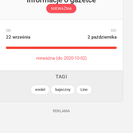
NIEWAŻNA
OD:
DO:
22 września
2 października
nieważna (do 2020-10-02)
TAGI
wedel
bajeczny
Line
REKLAMA
POLOmarket
POLOmarket
Trwa jeszcze 20 dni
Trwa jeszcze 34 dni