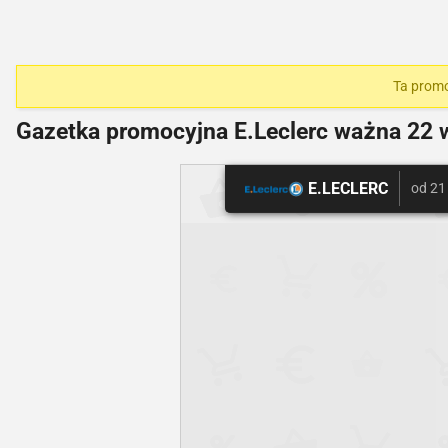
Ta promo
Gazetka promocyjna E.Leclerc ważna
22 w
E.LECLERC
od 21