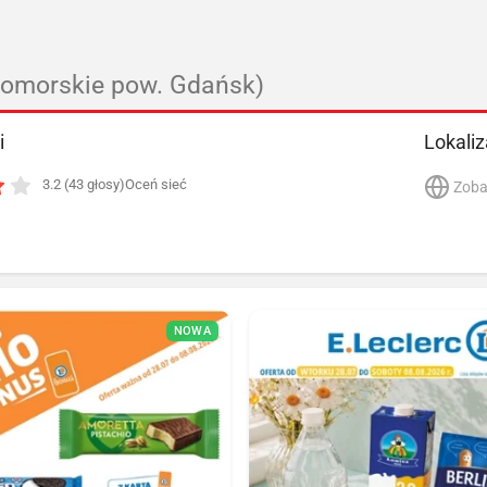
pomorskie pow. Gdańsk)
i
Lokaliz
3.2 (43 głosy)
Oceń sieć
Zoba
NOWA