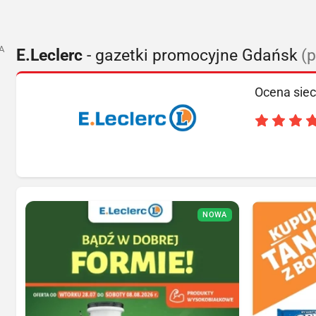
A
E.Leclerc
- gazetki promocyjne Gdańsk
(
Ocena siec
NOWA