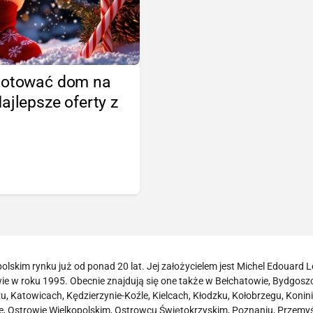
gotować dom na
ajlepsze oferty z
olskim rynku już od ponad 20 lat. Jej założycielem jest Michel Edouard L
e w roku 1995. Obecnie znajdują się one także w Bełchatowie, Bydgoszc
u, Katowicach, Kędzierzynie-Koźle, Kielcach, Kłodzku, Kołobrzegu, Koninie
e, Ostrowie Wielkopolskim, Ostrowcu Świętokrzyskim, Poznaniu, Przemyś