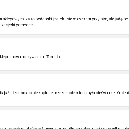
 sklepowych, za to Bydgoski jest ok. Nie mieszkam przy nim, ale jadę b
 kasjerki pomocne.
 sklepu mowie oczywiscie o Toruniu
iu już niejednokrotnie kupione przeze mnie mięso było nieświerze i śmierd
ym z waszych punktów w Nowym targu. Nie zostałem obsłużony tylko po