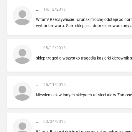
...
16/12/2016
Witam! Rzeczywiście Toruński trochę odstaje od norm
wybór browaru. Sam sklep jest dobrze prowadzony a
...
08/12/2016
sklep tragedia wszystko tragedia kasjerki kierownik
...
25/11/2015
Niewiem jak w innych sklepach tej sieci ale w Zamośc
...
03/04/2015
Witam. Byłem dzisiejszej nocy na zakupach w jedn