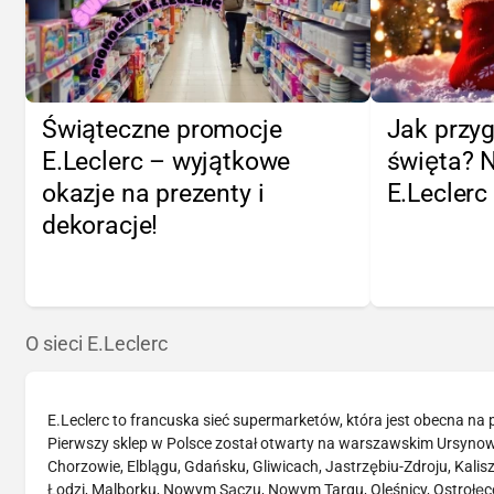
Świąteczne promocje
Jak przy
E.Leclerc – wyjątkowe
święta? N
okazje na prezenty i
E.Leclerc
dekoracje!
O sieci E.Leclerc
E.Leclerc to francuska sieć supermarketów, która jest obecna na p
Pierwszy sklep w Polsce został otwarty na warszawskim Ursynowi
Chorzowie, Elblągu, Gdańsku, Gliwicach, Jastrzębiu-Zdroju, Kalisz
Łodzi, Malborku, Nowym Sączu, Nowym Targu, Oleśnicy, Ostrołęc