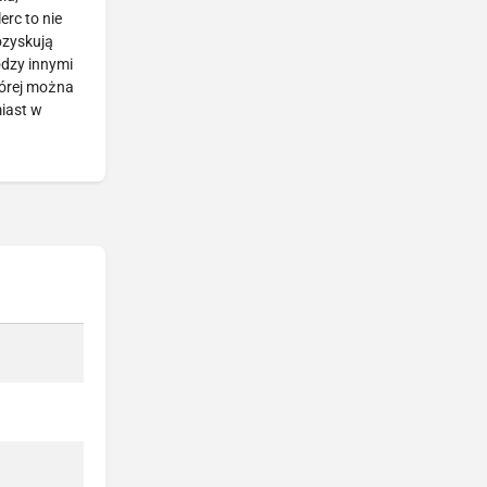
erc to nie
ozyskują
ędzy innymi
tórej można
miast w