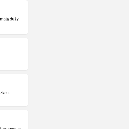
o mają duży
ziało.
informowany