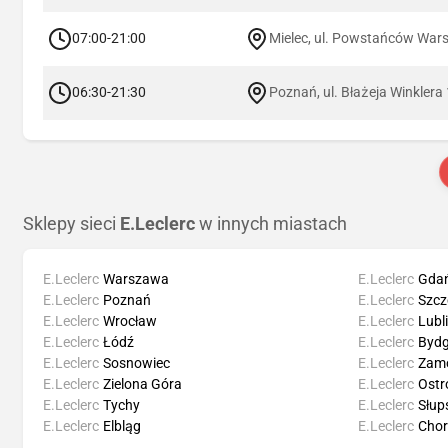
07:00-21:00
Mielec, ul. Powstańców War
06:30-21:30
Poznań, ul. Błażeja Winklera 
Sklepy sieci
E.Leclerc
w innych miastach
E.Leclerc
Warszawa
E.Leclerc
Gda
E.Leclerc
Poznań
E.Leclerc
Szcz
E.Leclerc
Wrocław
E.Leclerc
Lubl
E.Leclerc
Łódź
E.Leclerc
Bydg
E.Leclerc
Sosnowiec
E.Leclerc
Zam
E.Leclerc
Zielona Góra
E.Leclerc
Ostr
E.Leclerc
Tychy
E.Leclerc
Słup
E.Leclerc
Elbląg
E.Leclerc
Cho