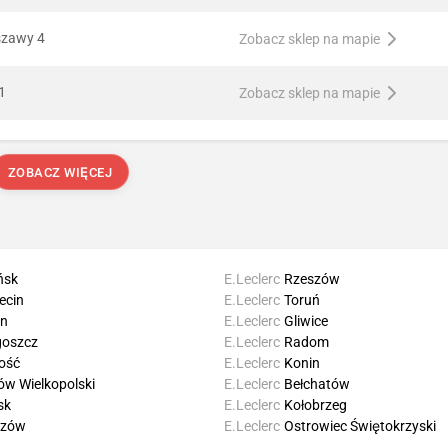
szawy 4
Zobacz sklep na mapie
1
Zobacz sklep na mapie
ZOBACZ WIĘCEJ
ńsk
E.Leclerc
Rzeszów
ecin
E.Leclerc
Toruń
in
E.Leclerc
Gliwice
oszcz
E.Leclerc
Radom
ość
E.Leclerc
Konin
ów Wielkopolski
E.Leclerc
Bełchatów
sk
E.Leclerc
Kołobrzeg
rzów
E.Leclerc
Ostrowiec Świętokrzyski