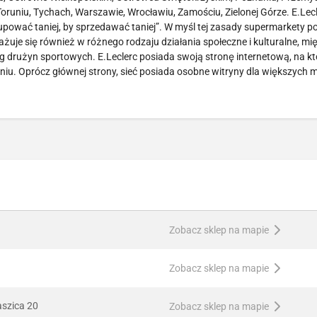
runiu, Tychach, Warszawie, Wrocławiu, Zamościu, Zielonej Górze. E.Lecl
,,Kupować taniej, by sprzedawać taniej”. W myśl tej zasady supermarkety p
uje się również w różnego rodzaju działania społeczne i kulturalne, mi
 drużyn sportowych. E.Leclerc posiada swoją stronę internetową, na k
niu. Oprócz głównej strony, sieć posiada osobne witryny dla większych 
Zobacz sklep na mapie
Zobacz sklep na mapie
aszica 20
Zobacz sklep na mapie