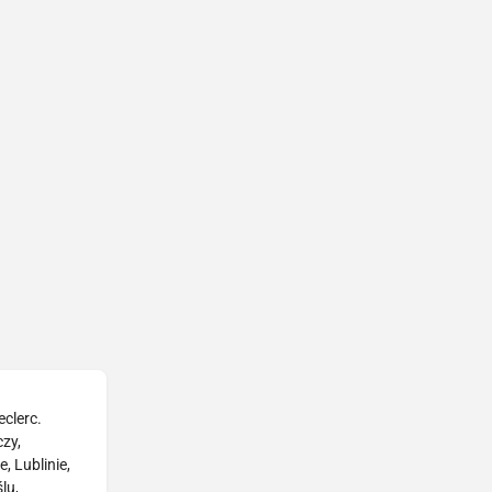
eclerc.
zy,
, Lublinie,
lu,