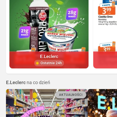
E.Leclerc
Ostatnie 24h
E.Leclerc
na co dzień
AKTUALNOŚCI