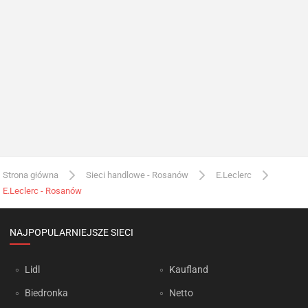
Strona główna
Sieci handlowe - Rosanów
E.Leclerc
E.Leclerc - Rosanów
NAJPOPULARNIEJSZE SIECI
Lidl
Kaufland
Biedronka
Netto