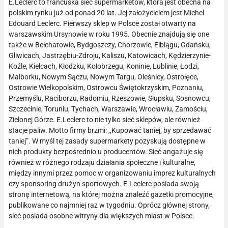
E.Leclerc to francuska sieć supermarketów, która jest obecna na
polskim rynku już od ponad 20 lat. Jej założycielem jest Michel
Edouard Leclerc. Pierwszy sklep w Polsce został otwarty na
warszawskim Ursynowie w roku 1995. Obecnie znajdują się one
także w Bełchatowie, Bydgoszczy, Chorzowie, Elblągu, Gdańsku,
Gliwicach, Jastrzębiu-Zdroju, Kaliszu, Katowicach, Kędzierzynie-
Koźle, Kielcach, Kłodzku, Kołobrzegu, Koninie, Lublinie, Łodzi,
Malborku, Nowym Sączu, Nowym Targu, Oleśnicy, Ostrołęce,
Ostrowie Wielkopolskim, Ostrowcu Świętokrzyskim, Poznaniu,
Przemyślu, Raciborzu, Radomiu, Rzeszowie, Słupsku, Sosnowcu,
Szczecinie, Toruniu, Tychach, Warszawie, Wrocławiu, Zamościu,
Zielonej Górze. E.Leclerc to nie tylko sieć sklepów, ale również
stacje paliw. Motto firmy brzmi: ,,Kupować taniej, by sprzedawać
taniej”. W myśl tej zasady supermarkety pozyskują dostępne w
nich produkty bezpośrednio u producentów. Sieć angażuje się
również w różnego rodzaju działania społeczne i kulturalne,
między innymi przez pomoc w organizowaniu imprez kulturalnych
czy sponsoring drużyn sportowych. E.Leclerc posiada swoją
stronę internetową, na której można znaleźć gazetki promocyjne,
publikowane co najmniej raz w tygodniu. Oprócz głównej strony,
sieć posiada osobne witryny dla większych miast w Polsce.