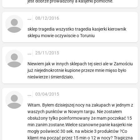
jest dobrze prowadzony a kasjerki pomocne.
...
08/12/2016
sklep tragedia wszystko tragedia kasjerki kierownik
sklepu mowie oczywiscie o Toruniu
...
25/11/2015
Niewiem jak w innych sklepach tej sieci ale w Zamościu
już niejednokrotnie kupione przeze mnie mięso było
nieświerze i śmierdziało.
...
03/04/2015
Witam. Byłem dzisiejszej nocy na zakupach w jednym z
waszych punktów w Nowym targu. Nie zostałem
obsłużony tylko poinformowany że mam poczekać 15
min zanim zostane.Wielce szanowne panie kasjerki nie
mogły poświecić 30 sek. na wbicie 3 produktów ?Co
klijent ma począć przez 15 min o 12 w nocy? Tragiczna