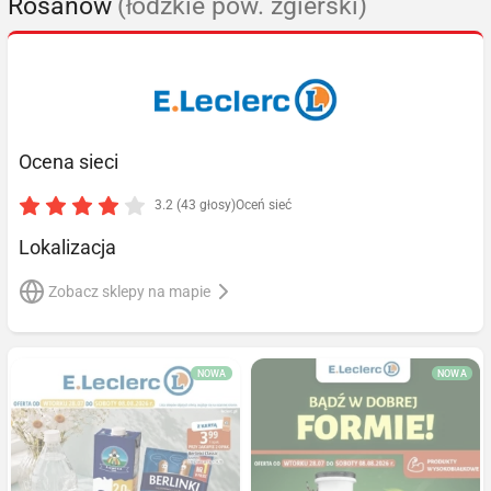
Rosanów
(łódzkie pow. zgierski)
Ocena sieci
3.2 (43 głosy)
Oceń sieć
Lokalizacja
Zobacz sklepy na mapie
NOWA
NOWA