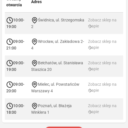
Adres
otwarcia
10:00-
Świdnica, ul. Strzegomska
Zobacz sklep na
mapie
19:00
2
09:00-
Wrocław, ul. Zakładowa 2-
Zobacz sklep na
mapie
21:00
4
09:00-
Bełchatów, ul. Stanisława
Zobacz sklep na
mapie
19:00
Staszica 20
09:00-
Mielec, ul. Powstańców
Zobacz sklep na
mapie
20:00
Warszawy 4
10:00-
Poznań, ul. Błażeja
Zobacz sklep na
mapie
18:00
Winklera 1