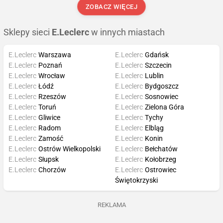
ZOBACZ WIĘCEJ
Sklepy sieci
E.Leclerc
w innych miastach
E.Leclerc
Warszawa
E.Leclerc
Gdańsk
E.Leclerc
Poznań
E.Leclerc
Szczecin
E.Leclerc
Wrocław
E.Leclerc
Lublin
E.Leclerc
Łódź
E.Leclerc
Bydgoszcz
E.Leclerc
Rzeszów
E.Leclerc
Sosnowiec
E.Leclerc
Toruń
E.Leclerc
Zielona Góra
E.Leclerc
Gliwice
E.Leclerc
Tychy
E.Leclerc
Radom
E.Leclerc
Elbląg
E.Leclerc
Zamość
E.Leclerc
Konin
E.Leclerc
Ostrów Wielkopolski
E.Leclerc
Bełchatów
E.Leclerc
Słupsk
E.Leclerc
Kołobrzeg
E.Leclerc
Chorzów
E.Leclerc
Ostrowiec
Świętokrzyski
REKLAMA