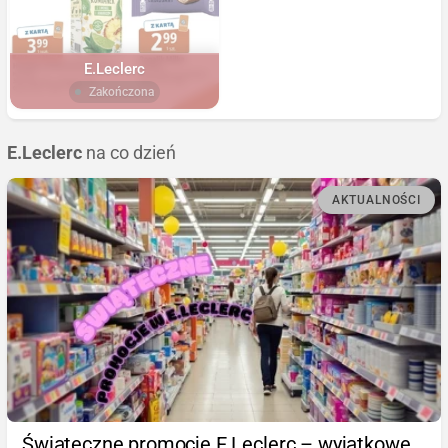
E.Leclerc
Zakończona
E.Leclerc
na co dzień
AKTUALNOŚCI
Świąteczne promocje E.Leclerc – wyjątkowe